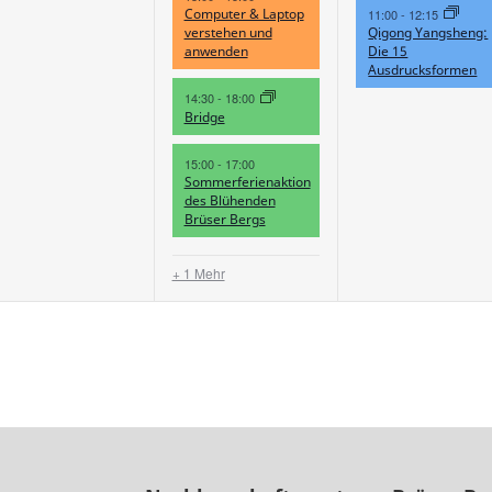
Computer & Laptop
11:00
-
12:15
verstehen und
Qigong Yangsheng:
anwenden
Die 15
Ausdrucksformen
14:30
-
18:00
Bridge
15:00
-
17:00
Sommerferienaktion
des Blühenden
Brüser Bergs
+ 1 Mehr