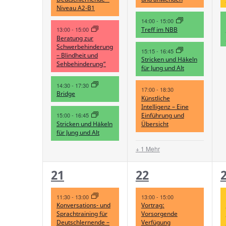
Niveau A2-B1
14:00
-
15:00
Treff im NBB
13:00
-
15:00
Beratung zur
Schwerbehinderung
15:15
-
16:45
– Blindheit und
Stricken und Häkeln
Sehbehinderung“
für Jung und Alt
14:30
-
17:30
17:00
-
18:30
Bridge
Künstliche
Intelligenz – Eine
Einführung und
15:00
-
16:45
Übersicht
Stricken und Häkeln
für Jung und Alt
+ 1 Mehr
5
3
21
22
Veranstaltungen,
Veranstaltunge
V
11:30
-
13:00
13:00
-
15:00
Vortrag:
Konversations- und
Vorsorgende
Sprachtraining für
Verfügung
Deutschlernende –