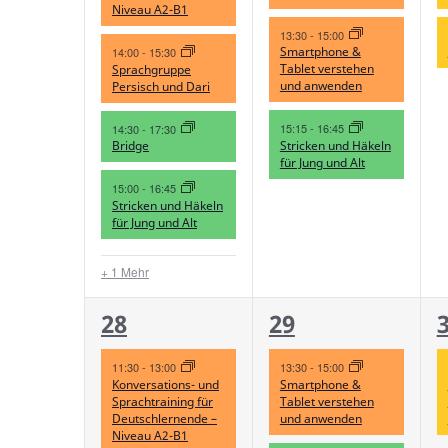
Niveau A2-B1
13:30
-
15:00
Smartphone &
14:00
-
15:30
Tablet verstehen
Sprachgruppe
und anwenden
Persisch und Dari
15:15
-
16:45
14:30
-
17:30
Stricken und Häkeln
Bridge
für Jung und Alt
15:00
-
16:45
Stricken und Häkeln
für Jung und Alt
+ 1 Mehr
4
3
28
29
Veranstaltungen,
Veranstaltunge
V
11:30
-
13:00
13:30
-
15:00
Konversations- und
Smartphone &
Sprachtraining für
Tablet verstehen
Deutschlernende –
und anwenden
Niveau A2-B1