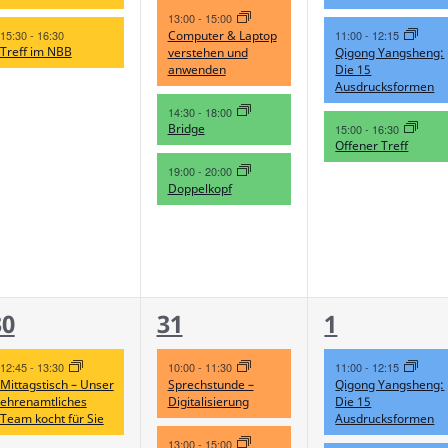
13:00
-
15:00
Computer & Laptop
15:30
-
16:30
11:00
-
12:15
Treff im NBB
verstehen und
Qigong Yangsheng:
anwenden
Die 15
Ausdrucksformen
14:30
-
18:00
Bridge
15:00
-
16:30
Offener Treff
19:00
-
20:00
Doppelkopf
1
5
2
30
31
1
n,
eranstaltung,
Veranstaltungen,
Veranstalt
12:45
-
13:30
10:00
-
11:30
11:00
-
12:15
Mittagstisch – Unser
Sprechstunde –
Qigong Yangsheng:
ehrenamtliches
Digitalisierung
Die 15
Team kocht für Sie
Ausdrucksformen
13:00
-
15:00