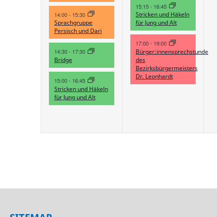
15:15
-
16:45
Stricken und Häkeln
14:00
-
15:30
Sprachgruppe
für Jung und Alt
Persisch und Dari
17:00
-
19:00
Bürger:innensprechstunde
14:30
-
17:30
Bridge
des
Bezirksbürgermeisters
Dr. Leonhardt
15:00
-
16:45
Stricken und Häkeln
für Jung und Alt