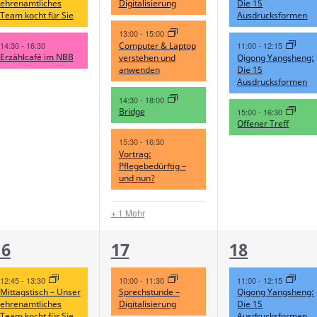
ehrenamtliches
Digitalisierung
Die 15
Team kocht für Sie
Ausdrucksformen
13:00
-
15:00
Computer & Laptop
14:30
-
16:30
11:00
-
12:15
Erzählcafé im NBB
verstehen und
Qigong Yangsheng:
anwenden
Die 15
Ausdrucksformen
14:30
-
18:00
Bridge
15:00
-
16:30
Offener Treff
15:30
-
16:30
Vortrag:
Pflegebedürftig –
und nun?
+ 1 Mehr
2
4
2
16
17
18
n,
eranstaltungen,
Veranstaltungen,
Veranstalt
12:45
-
13:30
10:00
-
11:30
11:00
-
12:15
Mittagstisch – Unser
Sprechstunde –
Qigong Yangsheng:
ehrenamtliches
Digitalisierung
Die 15
Team kocht für Sie
Ausdrucksformen