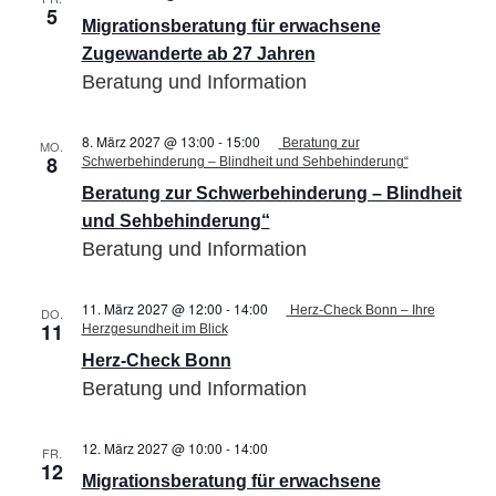
5
für
Migrationsberatung für erwachsene
erwachsene
Zugewanderte
Zugewanderte ab 27 Jahren
ab
Beratung und Information
27
Jahren
8. März 2027 @ 13:00
-
15:00
Beratung zur
MO.
8
Schwerbehinderung – Blindheit und Sehbehinderung“
Beratung zur Schwerbehinderung – Blindheit
und Sehbehinderung“
Beratung und Information
11. März 2027 @ 12:00
-
14:00
Herz-Check Bonn – Ihre
DO.
11
Herzgesundheit im Blick
Herz-Check Bonn
Beratung und Information
12. März 2027 @ 10:00
-
14:00
Migrationsberatung
FR.
12
für
Migrationsberatung für erwachsene
erwachsene