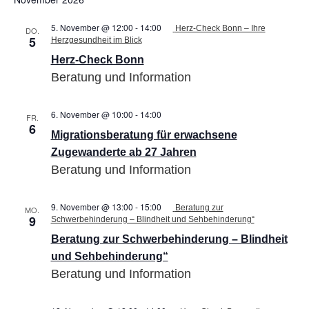
5. November @ 12:00
-
14:00
Herz-Check Bonn – Ihre
DO.
5
Herzgesundheit im Blick
Herz-Check Bonn
Beratung und Information
6. November @ 10:00
-
14:00
Migrationsberatung
FR.
6
für
Migrationsberatung für erwachsene
erwachsene
Zugewanderte
Zugewanderte ab 27 Jahren
ab
Beratung und Information
27
Jahren
9. November @ 13:00
-
15:00
Beratung zur
MO.
9
Schwerbehinderung – Blindheit und Sehbehinderung“
Beratung zur Schwerbehinderung – Blindheit
und Sehbehinderung“
Beratung und Information