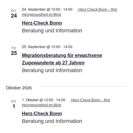
24. September @ 12:00
-
14:00
Herz-Check Bonn – Ihre
DO.
24
Herzgesundheit im Blick
Herz-Check Bonn
Beratung und Information
25. September @ 10:00
-
14:00
Migrationsberatung
FR.
25
für
Migrationsberatung für erwachsene
erwachsene
Zugewanderte
Zugewanderte ab 27 Jahren
ab
Beratung und Information
27
Jahren
Oktober 2026
1. Oktober @ 12:00
-
14:00
Herz-Check Bonn – Ihre
DO.
1
Herzgesundheit im Blick
Herz-Check Bonn
Beratung und Information