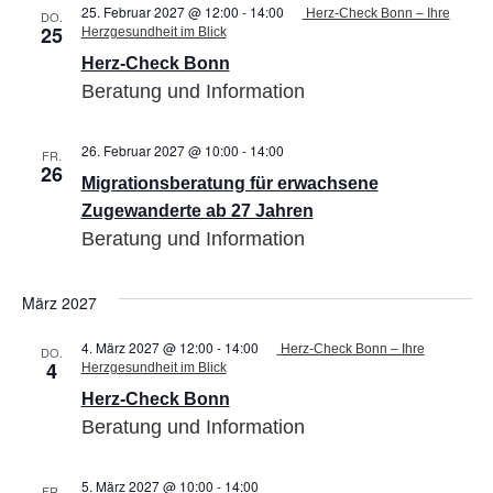
25. Februar 2027 @ 12:00
-
14:00
Herz-Check Bonn – Ihre
DO.
25
Herzgesundheit im Blick
Herz-Check Bonn
Beratung und Information
26. Februar 2027 @ 10:00
-
14:00
Migrationsberatung
FR.
26
für
Migrationsberatung für erwachsene
erwachsene
Zugewanderte
Zugewanderte ab 27 Jahren
ab
Beratung und Information
27
Jahren
März 2027
4. März 2027 @ 12:00
-
14:00
Herz-Check Bonn – Ihre
DO.
4
Herzgesundheit im Blick
Herz-Check Bonn
Beratung und Information
5. März 2027 @ 10:00
-
14:00
Migrationsberatung
FR.