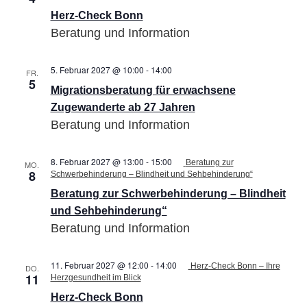
Herz-Check Bonn
Beratung und Information
5. Februar 2027 @ 10:00
-
14:00
Migrationsberatung
FR.
5
für
Migrationsberatung für erwachsene
erwachsene
Zugewanderte
Zugewanderte ab 27 Jahren
ab
Beratung und Information
27
Jahren
8. Februar 2027 @ 13:00
-
15:00
Beratung zur
MO.
8
Schwerbehinderung – Blindheit und Sehbehinderung“
Beratung zur Schwerbehinderung – Blindheit
und Sehbehinderung“
Beratung und Information
11. Februar 2027 @ 12:00
-
14:00
Herz-Check Bonn – Ihre
DO.
11
Herzgesundheit im Blick
Herz-Check Bonn