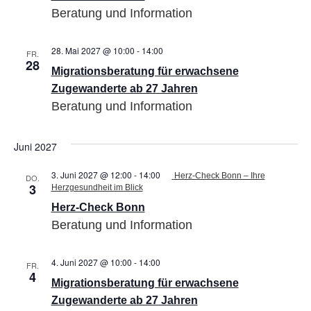
Beratung und Information
28. Mai 2027 @ 10:00
-
14:00
Migrationsberatung
FR.
28
für
Migrationsberatung für erwachsene
erwachsene
Zugewanderte
Zugewanderte ab 27 Jahren
ab
Beratung und Information
27
Jahren
Juni 2027
3. Juni 2027 @ 12:00
-
14:00
Herz-Check Bonn – Ihre
DO.
3
Herzgesundheit im Blick
Herz-Check Bonn
Beratung und Information
4. Juni 2027 @ 10:00
-
14:00
Migrationsberatung
FR.
4
für
Migrationsberatung für erwachsene
erwachsene
Zugewanderte
Zugewanderte ab 27 Jahren
ab