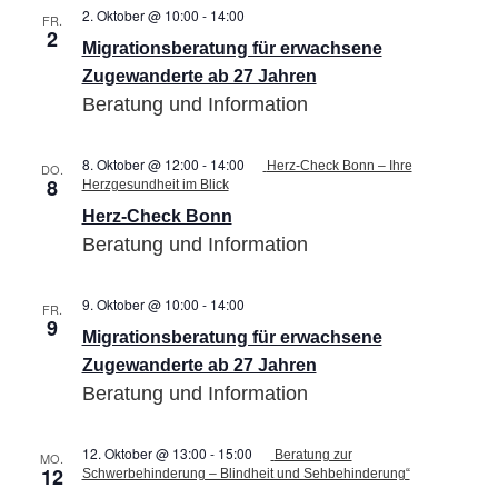
2. Oktober @ 10:00
-
14:00
Migrationsberatung
FR.
2
für
Migrationsberatung für erwachsene
erwachsene
Zugewanderte
Zugewanderte ab 27 Jahren
ab
Beratung und Information
27
Jahren
8. Oktober @ 12:00
-
14:00
Herz-Check Bonn – Ihre
DO.
8
Herzgesundheit im Blick
Herz-Check Bonn
Beratung und Information
9. Oktober @ 10:00
-
14:00
Migrationsberatung
FR.
9
für
Migrationsberatung für erwachsene
erwachsene
Zugewanderte
Zugewanderte ab 27 Jahren
ab
Beratung und Information
27
Jahren
12. Oktober @ 13:00
-
15:00
Beratung zur
MO.
12
Schwerbehinderung – Blindheit und Sehbehinderung“