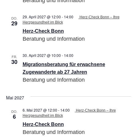
Beratung und Information
27
Jahren
29. April 2027 @ 12:00
-
14:00
Herz-Check Bonn – Ihre
DO.
29
Herzgesundheit im Blick
Herz-Check Bonn
Beratung und Information
30. April 2027 @ 10:00
-
14:00
Migrationsberatung
FR.
30
für
Migrationsberatung für erwachsene
erwachsene
Zugewanderte
Zugewanderte ab 27 Jahren
ab
Beratung und Information
27
Jahren
Mai 2027
6. Mai 2027 @ 12:00
-
14:00
Herz-Check Bonn – Ihre
DO.
6
Herzgesundheit im Blick
Herz-Check Bonn
Beratung und Information