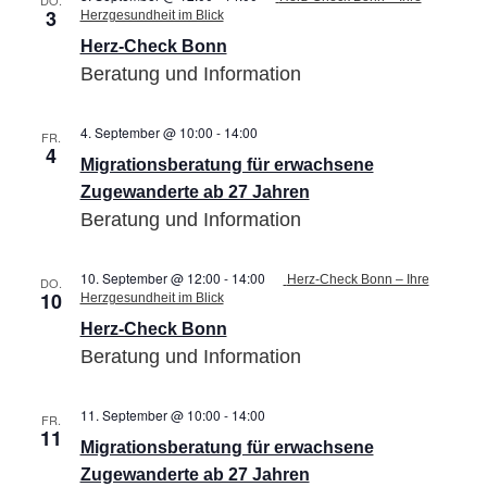
DO.
3
Herzgesundheit im Blick
Herz-Check Bonn
Beratung und Information
4. September @ 10:00
-
14:00
Migrationsberatung
FR.
4
für
Migrationsberatung für erwachsene
erwachsene
Zugewanderte
Zugewanderte ab 27 Jahren
ab
Beratung und Information
27
Jahren
10. September @ 12:00
-
14:00
Herz-Check Bonn – Ihre
DO.
10
Herzgesundheit im Blick
Herz-Check Bonn
Beratung und Information
11. September @ 10:00
-
14:00
Migrationsberatung
FR.
11
für
Migrationsberatung für erwachsene
erwachsene
Zugewanderte
Zugewanderte ab 27 Jahren
ab