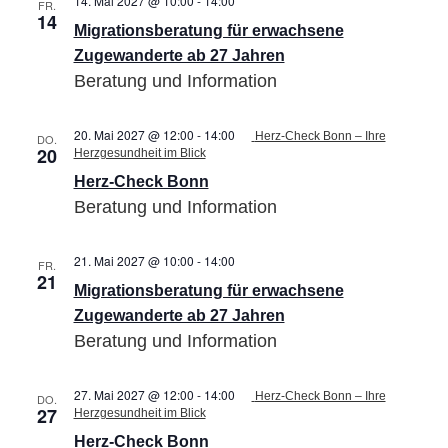
14. Mai 2027 @ 10:00
-
14:00
Migrationsberatung
FR.
14
für
Migrationsberatung für erwachsene
erwachsene
Zugewanderte
Zugewanderte ab 27 Jahren
ab
Beratung und Information
27
Jahren
20. Mai 2027 @ 12:00
-
14:00
Herz-Check Bonn – Ihre
DO.
20
Herzgesundheit im Blick
Herz-Check Bonn
Beratung und Information
21. Mai 2027 @ 10:00
-
14:00
Migrationsberatung
FR.
21
für
Migrationsberatung für erwachsene
erwachsene
Zugewanderte
Zugewanderte ab 27 Jahren
ab
Beratung und Information
27
Jahren
27. Mai 2027 @ 12:00
-
14:00
Herz-Check Bonn – Ihre
DO.
27
Herzgesundheit im Blick
Herz-Check Bonn