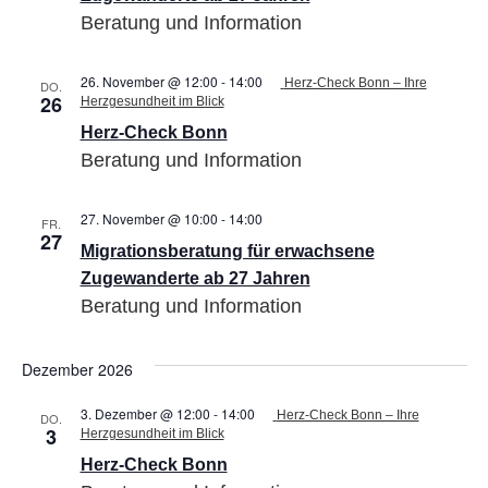
ab
Beratung und Information
27
Jahren
26. November @ 12:00
-
14:00
Herz-Check Bonn – Ihre
DO.
26
Herzgesundheit im Blick
Herz-Check Bonn
Beratung und Information
27. November @ 10:00
-
14:00
Migrationsberatung
FR.
27
für
Migrationsberatung für erwachsene
erwachsene
Zugewanderte
Zugewanderte ab 27 Jahren
ab
Beratung und Information
27
Jahren
Dezember 2026
3. Dezember @ 12:00
-
14:00
Herz-Check Bonn – Ihre
DO.
3
Herzgesundheit im Blick
Herz-Check Bonn