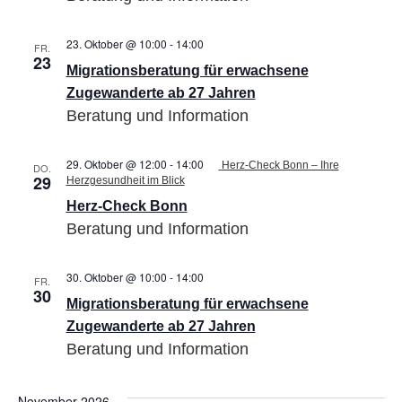
23. Oktober @ 10:00
-
14:00
Migrationsberatung
FR.
23
für
Migrationsberatung für erwachsene
erwachsene
Zugewanderte
Zugewanderte ab 27 Jahren
ab
Beratung und Information
27
Jahren
29. Oktober @ 12:00
-
14:00
Herz-Check Bonn – Ihre
DO.
29
Herzgesundheit im Blick
Herz-Check Bonn
Beratung und Information
30. Oktober @ 10:00
-
14:00
Migrationsberatung
FR.
30
für
Migrationsberatung für erwachsene
erwachsene
Zugewanderte
Zugewanderte ab 27 Jahren
ab
Beratung und Information
27
Jahren
November 2026