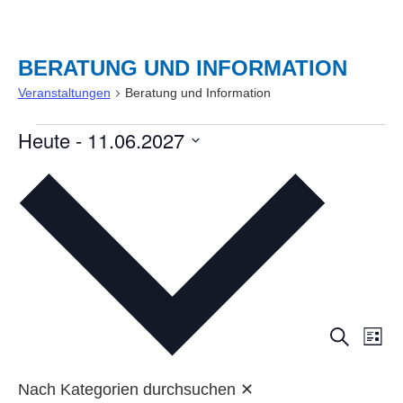
BERATUNG UND INFORMATION
Veranstaltungen
Beratung und Information
Heute
 - 
11.06.2027
Datum
wählen.
VER
V
Suche
Liste
AN
SUC
Nach Kategorien durchsuchen
✕
NA