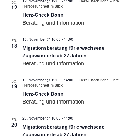
12. November @ 12:00
-
14:00
Herz-Check Bonn – Ihre
DO.
12
Herzgesundheit im Blick
Herz-Check Bonn
Beratung und Information
13. November @ 10:00
-
14:00
Migrationsberatung
FR.
13
für
Migrationsberatung für erwachsene
erwachsene
Zugewanderte
Zugewanderte ab 27 Jahren
ab
Beratung und Information
27
Jahren
19. November @ 12:00
-
14:00
Herz-Check Bonn – Ihre
DO.
19
Herzgesundheit im Blick
Herz-Check Bonn
Beratung und Information
20. November @ 10:00
-
14:00
Migrationsberatung
FR.
20
für
Migrationsberatung für erwachsene
erwachsene
Zugewanderte
Zugewanderte ab 27 Jahren