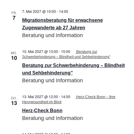
7. Mai 2027 @ 10:00
-
14:00
Migrationsberatung
FR.
7
für
Migrationsberatung für erwachsene
erwachsene
Zugewanderte
Zugewanderte ab 27 Jahren
ab
Beratung und Information
27
Jahren
10. Mai 2027 @ 13:00
-
15:00
Beratung zur
MO.
10
Schwerbehinderung – Blindheit und Sehbehinderung“
Beratung zur Schwerbehinderung – Blindheit
und Sehbehinderung“
Beratung und Information
13. Mai 2027 @ 12:00
-
14:00
Herz-Check Bonn – Ihre
DO.
13
Herzgesundheit im Blick
Herz-Check Bonn
Beratung und Information