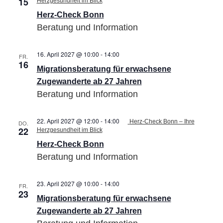
15
Herzgesundheit im Blick
Herz-Check Bonn
Beratung und Information
16. April 2027 @ 10:00
-
14:00
Migrationsberatung
FR.
16
für
Migrationsberatung für erwachsene
erwachsene
Zugewanderte
Zugewanderte ab 27 Jahren
ab
Beratung und Information
27
Jahren
22. April 2027 @ 12:00
-
14:00
Herz-Check Bonn – Ihre
DO.
22
Herzgesundheit im Blick
Herz-Check Bonn
Beratung und Information
23. April 2027 @ 10:00
-
14:00
Migrationsberatung
FR.
23
für
Migrationsberatung für erwachsene
erwachsene
Zugewanderte
Zugewanderte ab 27 Jahren
ab