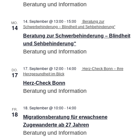
Beratung und Information
27
Jahren
14. September @ 13:00
-
15:00
Beratung zur
MO.
14
Schwerbehinderung – Blindheit und Sehbehinderung“
Beratung zur Schwerbehinderung – Blindheit
und Sehbehinderung“
Beratung und Information
17. September @ 12:00
-
14:00
Herz-Check Bonn – Ihre
DO.
17
Herzgesundheit im Blick
Herz-Check Bonn
Beratung und Information
18. September @ 10:00
-
14:00
Migrationsberatung
FR.
18
für
Migrationsberatung für erwachsene
erwachsene
Zugewanderte
Zugewanderte ab 27 Jahren
ab
Beratung und Information
27
Jahren