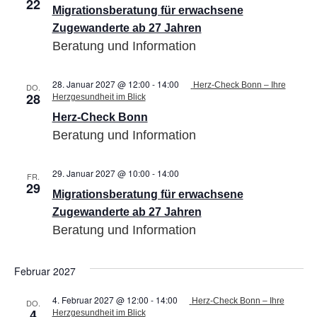
22
für
Migrationsberatung für erwachsene
erwachsene
Zugewanderte
Zugewanderte ab 27 Jahren
ab
Beratung und Information
27
Jahren
28. Januar 2027 @ 12:00
-
14:00
Herz-Check Bonn – Ihre
DO.
28
Herzgesundheit im Blick
Herz-Check Bonn
Beratung und Information
29. Januar 2027 @ 10:00
-
14:00
Migrationsberatung
FR.
29
für
Migrationsberatung für erwachsene
erwachsene
Zugewanderte
Zugewanderte ab 27 Jahren
ab
Beratung und Information
27
Jahren
Februar 2027
4. Februar 2027 @ 12:00
-
14:00
Herz-Check Bonn – Ihre
DO.
4
Herzgesundheit im Blick