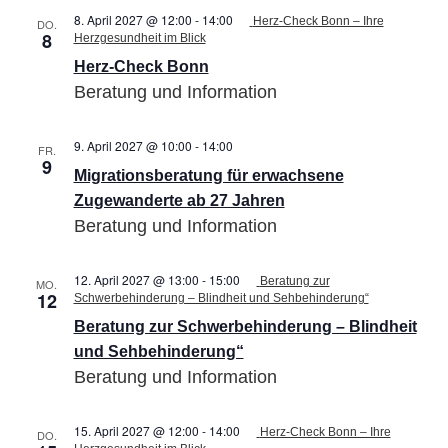
8. April 2027 @ 12:00
-
14:00
Herz-Check Bonn – Ihre
DO.
8
Herzgesundheit im Blick
Herz-Check Bonn
Beratung und Information
9. April 2027 @ 10:00
-
14:00
Migrationsberatung
FR.
9
für
Migrationsberatung für erwachsene
erwachsene
Zugewanderte
Zugewanderte ab 27 Jahren
ab
Beratung und Information
27
Jahren
12. April 2027 @ 13:00
-
15:00
Beratung zur
MO.
12
Schwerbehinderung – Blindheit und Sehbehinderung“
Beratung zur Schwerbehinderung – Blindheit
und Sehbehinderung“
Beratung und Information
15. April 2027 @ 12:00
-
14:00
Herz-Check Bonn – Ihre
DO.