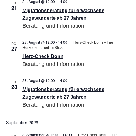
21. August @ 10:00
-
14:00
Migrationsberatung
FR.
21
für
Migrationsberatung für erwachsene
erwachsene
Zugewanderte
Zugewanderte ab 27 Jahren
ab
Beratung und Information
27
Jahren
27. August @ 12:00
-
14:00
Herz-Check Bonn – Ihre
DO.
27
Herzgesundheit im Blick
Herz-Check Bonn
Beratung und Information
28. August @ 10:00
-
14:00
Migrationsberatung
FR.
28
für
Migrationsberatung für erwachsene
erwachsene
Zugewanderte
Zugewanderte ab 27 Jahren
ab
Beratung und Information
27
Jahren
September 2026
3. September @ 12:00
-
14:00
Herz-Check Bonn – Ihre