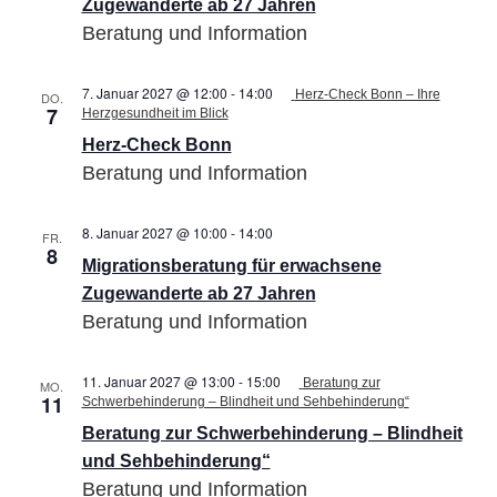
Zugewanderte ab 27 Jahren
ab
Beratung und Information
27
Jahren
7. Januar 2027 @ 12:00
-
14:00
Herz-Check Bonn – Ihre
DO.
7
Herzgesundheit im Blick
Herz-Check Bonn
Beratung und Information
8. Januar 2027 @ 10:00
-
14:00
Migrationsberatung
FR.
8
für
Migrationsberatung für erwachsene
erwachsene
Zugewanderte
Zugewanderte ab 27 Jahren
ab
Beratung und Information
27
Jahren
11. Januar 2027 @ 13:00
-
15:00
Beratung zur
MO.
11
Schwerbehinderung – Blindheit und Sehbehinderung“
Beratung zur Schwerbehinderung – Blindheit
und Sehbehinderung“
Beratung und Information