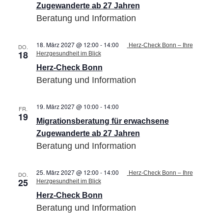
Zugewanderte
Zugewanderte ab 27 Jahren
ab
Beratung und Information
27
Jahren
18. März 2027 @ 12:00
-
14:00
Herz-Check Bonn – Ihre
DO.
18
Herzgesundheit im Blick
Herz-Check Bonn
Beratung und Information
19. März 2027 @ 10:00
-
14:00
Migrationsberatung
FR.
19
für
Migrationsberatung für erwachsene
erwachsene
Zugewanderte
Zugewanderte ab 27 Jahren
ab
Beratung und Information
27
Jahren
25. März 2027 @ 12:00
-
14:00
Herz-Check Bonn – Ihre
DO.
25
Herzgesundheit im Blick
Herz-Check Bonn
Beratung und Information