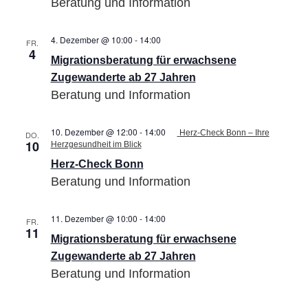
Beratung und Information
4. Dezember @ 10:00
-
14:00
Migrationsberatung
FR.
4
für
Migrationsberatung für erwachsene
erwachsene
Zugewanderte
Zugewanderte ab 27 Jahren
ab
Beratung und Information
27
Jahren
10. Dezember @ 12:00
-
14:00
Herz-Check Bonn – Ihre
DO.
10
Herzgesundheit im Blick
Herz-Check Bonn
Beratung und Information
11. Dezember @ 10:00
-
14:00
Migrationsberatung
FR.
11
für
Migrationsberatung für erwachsene
erwachsene
Zugewanderte
Zugewanderte ab 27 Jahren
ab
Beratung und Information
27
Jahren