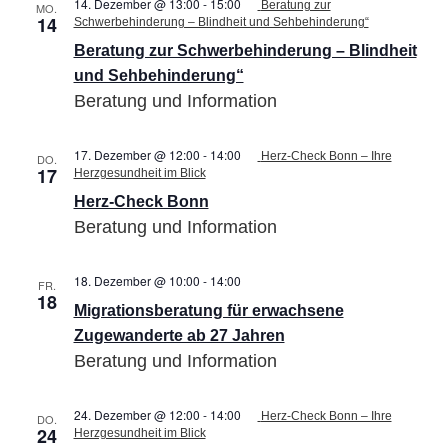
14. Dezember @ 13:00
-
15:00
Beratung zur
MO.
14
Schwerbehinderung – Blindheit und Sehbehinderung“
Beratung zur Schwerbehinderung – Blindheit
und Sehbehinderung“
Beratung und Information
17. Dezember @ 12:00
-
14:00
Herz-Check Bonn – Ihre
DO.
17
Herzgesundheit im Blick
Herz-Check Bonn
Beratung und Information
18. Dezember @ 10:00
-
14:00
Migrationsberatung
FR.
18
für
Migrationsberatung für erwachsene
erwachsene
Zugewanderte
Zugewanderte ab 27 Jahren
ab
Beratung und Information
27
Jahren
24. Dezember @ 12:00
-
14:00
Herz-Check Bonn – Ihre
DO.
24
Herzgesundheit im Blick