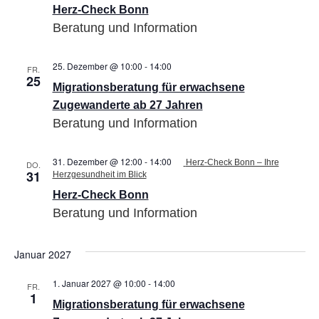
Herz-Check Bonn
Beratung und Information
25. Dezember @ 10:00
-
14:00
Migrationsberatung
FR.
25
für
Migrationsberatung für erwachsene
erwachsene
Zugewanderte
Zugewanderte ab 27 Jahren
ab
Beratung und Information
27
Jahren
31. Dezember @ 12:00
-
14:00
Herz-Check Bonn – Ihre
DO.
31
Herzgesundheit im Blick
Herz-Check Bonn
Beratung und Information
Januar 2027
1. Januar 2027 @ 10:00
-
14:00
Migrationsberatung
FR.
1
für
Migrationsberatung für erwachsene
erwachsene
Zugewanderte