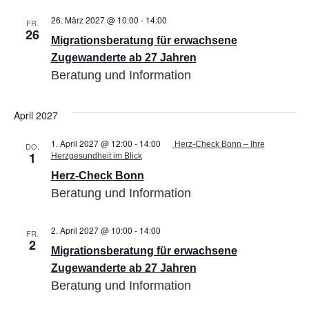
26. März 2027 @ 10:00
-
14:00
Migrationsberatung
FR.
26
für
Migrationsberatung für erwachsene
erwachsene
Zugewanderte
Zugewanderte ab 27 Jahren
ab
Beratung und Information
27
Jahren
April 2027
1. April 2027 @ 12:00
-
14:00
Herz-Check Bonn – Ihre
DO.
1
Herzgesundheit im Blick
Herz-Check Bonn
Beratung und Information
2. April 2027 @ 10:00
-
14:00
Migrationsberatung
FR.
2
für
Migrationsberatung für erwachsene
erwachsene
Zugewanderte
Zugewanderte ab 27 Jahren
ab
Beratung und Information
27
Jahren