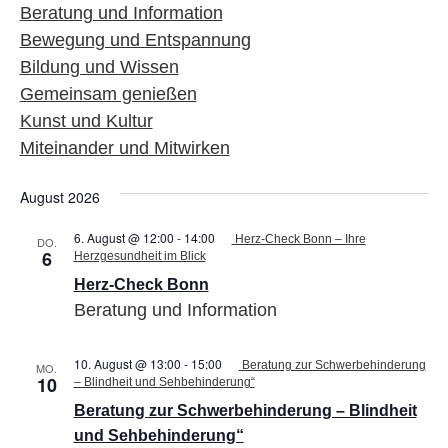
UND
Beratung und Information
ANSI
Bewegung und Entspannung
Bildung und Wissen
NAVI
Gemeinsam genießen
Kunst und Kultur
Miteinander und Mitwirken
August 2026
6. August @ 12:00
-
14:00
Herz-Check Bonn – Ihre
DO.
6
Herzgesundheit im Blick
Herz-Check Bonn
Beratung und Information
10. August @ 13:00
-
15:00
Beratung zur Schwerbehinderung
MO.
10
– Blindheit und Sehbehinderung“
Beratung zur Schwerbehinderung – Blindheit
und Sehbehinderung“