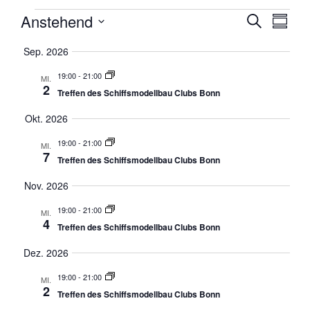
Anstehend
VERA
VE
Suche
Zusamm
Datum
AN
SUCH
auswählen.
Sep. 2026
NA
UND
19:00
-
21:00
MI.
2
Treffen des Schiffsmodellbau Clubs Bonn
ANSI
Okt. 2026
NAVI
19:00
-
21:00
MI.
7
Treffen des Schiffsmodellbau Clubs Bonn
Nov. 2026
19:00
-
21:00
MI.
4
Treffen des Schiffsmodellbau Clubs Bonn
Dez. 2026
19:00
-
21:00
MI.
2
Treffen des Schiffsmodellbau Clubs Bonn