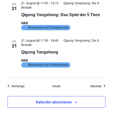
21. August @ 11:00
-
12:15
Qigong Yangsheng: Die 8
FR.
21
Brokate
Qigong Yangsheng: Das Spiel der 5 Tiere
NBB
Bewegung und Entspannung
21. August @ 17:30
-
18:45
Qigong Yangsheng: Die 8
FR.
21
Brokate
Qigong Yangsheng
NBB
Bewegung und Entspannung
Veranstaltungen
Veranst
Vorherige
Heute
Nächste
Kalender abonnieren