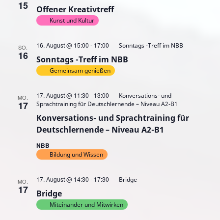
15
Offener Kreativtreff
Kunst und Kultur
16. August @ 15:00
-
17:00
Sonntags -Treff im NBB
SO.
16
Sonntags -Treff im NBB
Gemeinsam genießen
17. August @ 11:30
-
13:00
Konversations- und
MO.
17
Sprachtraining für Deutschlernende – Niveau A2-B1
Konversations- und Sprachtraining für
Deutschlernende – Niveau A2-B1
NBB
Bildung und Wissen
17. August @ 14:30
-
17:30
Bridge
MO.
17
Bridge
Miteinander und Mitwirken