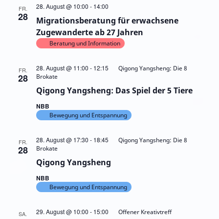
Migrationsberatung
28. August @ 10:00
-
14:00
FR.
für
28
Migrationsberatung für erwachsene
erwachsene
Zugewanderte
Zugewanderte ab 27 Jahren
ab
Beratung und Information
27
Jahren
28. August @ 11:00
-
12:15
Qigong Yangsheng: Die 8
FR.
28
Brokate
Qigong Yangsheng: Das Spiel der 5 Tiere
NBB
Bewegung und Entspannung
28. August @ 17:30
-
18:45
Qigong Yangsheng: Die 8
FR.
28
Brokate
Qigong Yangsheng
NBB
Bewegung und Entspannung
29. August @ 10:00
-
15:00
Offener Kreativtreff
SA.