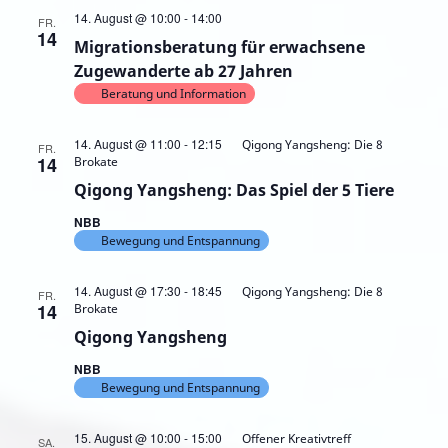
Migrationsberatung
14. August @ 10:00
-
14:00
FR.
für
14
Migrationsberatung für erwachsene
erwachsene
Zugewanderte
Zugewanderte ab 27 Jahren
ab
Beratung und Information
27
Jahren
14. August @ 11:00
-
12:15
Qigong Yangsheng: Die 8
FR.
14
Brokate
Qigong Yangsheng: Das Spiel der 5 Tiere
NBB
Bewegung und Entspannung
14. August @ 17:30
-
18:45
Qigong Yangsheng: Die 8
FR.
14
Brokate
Qigong Yangsheng
NBB
Bewegung und Entspannung
15. August @ 10:00
-
15:00
Offener Kreativtreff
SA.