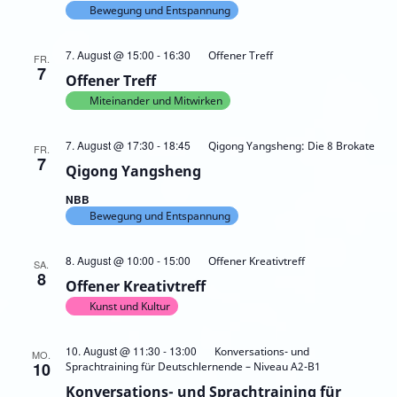
Bewegung und Entspannung
7. August @ 15:00
-
16:30
Offener Treff
FR.
7
Offener Treff
Miteinander und Mitwirken
7. August @ 17:30
-
18:45
Qigong Yangsheng: Die 8 Brokate
FR.
7
Qigong Yangsheng
NBB
Bewegung und Entspannung
8. August @ 10:00
-
15:00
Offener Kreativtreff
SA.
8
Offener Kreativtreff
Kunst und Kultur
10. August @ 11:30
-
13:00
Konversations- und
MO.
10
Sprachtraining für Deutschlernende – Niveau A2-B1
Konversations- und Sprachtraining für