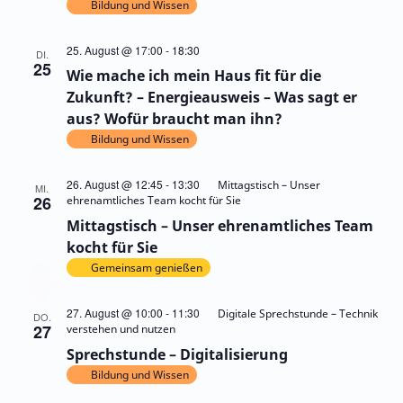
Bildung und Wissen
25. August @ 17:00
-
18:30
DI.
25
Wie mache ich mein Haus fit für die
Zukunft? – Energieausweis – Was sagt er
aus? Wofür braucht man ihn?
Bildung und Wissen
26. August @ 12:45
-
13:30
Mittagstisch – Unser
MI.
26
ehrenamtliches Team kocht für Sie
Mittagstisch – Unser ehrenamtliches Team
kocht für Sie
Gemeinsam genießen
27. August @ 10:00
-
11:30
Digitale Sprechstunde – Technik
DO.
27
verstehen und nutzen
Sprechstunde – Digitalisierung
Bildung und Wissen