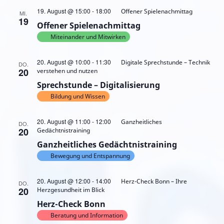
19. August @ 15:00
-
18:00
Offener Spielenachmittag
MI.
19
Offener Spielenachmittag
Miteinander und Mitwirken
20. August @ 10:00
-
11:30
Digitale Sprechstunde – Technik
DO.
20
verstehen und nutzen
Sprechstunde – Digitalisierung
Bildung und Wissen
20. August @ 11:00
-
12:00
Ganzheitliches
DO.
20
Gedächtnistraining
Ganzheitliches Gedächtnistraining
Bewegung und Entspannung
20. August @ 12:00
-
14:00
Herz-Check Bonn – Ihre
DO.
20
Herzgesundheit im Blick
Herz-Check Bonn
Beratung und Information