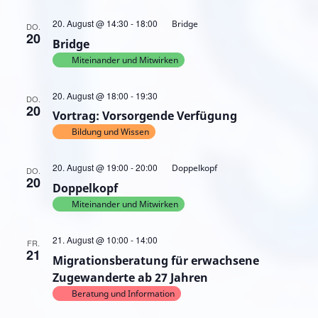
20. August @ 14:30
-
18:00
Bridge
DO.
20
Bridge
Miteinander und Mitwirken
20. August @ 18:00
-
19:30
DO.
20
Vortrag: Vorsorgende Verfügung
Bildung und Wissen
20. August @ 19:00
-
20:00
Doppelkopf
DO.
20
Doppelkopf
Miteinander und Mitwirken
Migrationsberatung
21. August @ 10:00
-
14:00
FR.
für
21
Migrationsberatung für erwachsene
erwachsene
Zugewanderte
Zugewanderte ab 27 Jahren
ab
Beratung und Information
27
Jahren