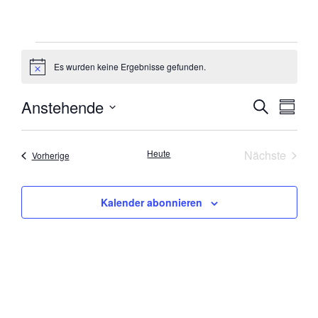
Es wurden keine Ergebnisse gefunden.
Hinweis
Anstehende
VERA
VE
Suche
Zusamm
Datum
AN
SUCH
auswählen.
NA
Veran
Heute
Nächste
Veranstaltungen
Vorherige
UND
ANSI
Kalender abonnieren
NAVI