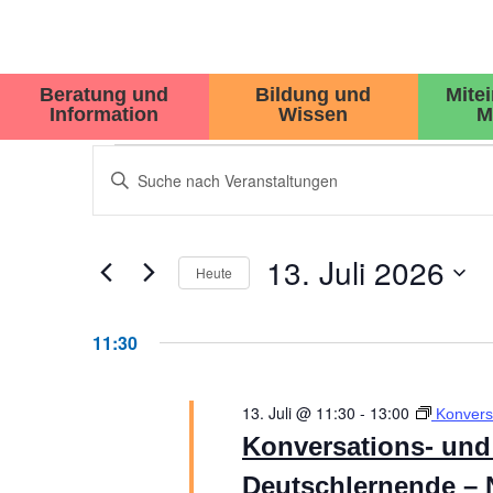
Beratung und
Bildung und
Mite
Information
Wissen
M
VERANSTALTUNGEN
Bitte
Schlüsselwort
SUCHE
eingeben.
Suche
UND
nach
13. Juli 2026
Veranstaltungen
Heute
ANSICHTEN,
Schlüsselwort.
Datum
wählen.
NAVIGATION
11:30
13. Juli @ 11:30
-
13:00
Konvers
Konversations- und 
Deutschlernende – 