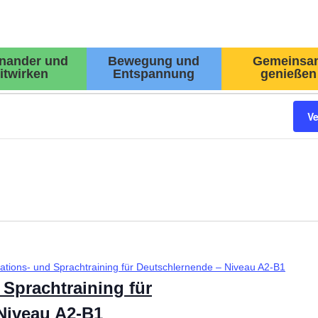
inander und
Bewegung und
Gemeinsa
itwirken
Entspannung
genießen
V
ations- und Sprachtraining für Deutschlernende – Niveau A2-B1
Sprachtraining für
Niveau A2-B1