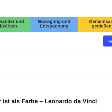
inander und
Bewegung und
Gemeinsa
itwirken
Entspannung
genießen
V
ist als Farbe – Leonardo da Vinci