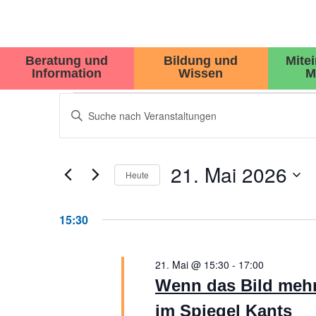
Beratung und
Bildung und
Mite
Information
Wissen
M
VERANSTALTUNGEN
Bitte
Schlüsselwort
SUCHE
eingeben.
Suche
UND
nach
21. Mai 2026
Veranstaltungen
Heute
ANSICHTEN,
Schlüsselwort.
Datum
wählen.
NAVIGATION
15:30
21. Mai @ 15:30
-
17:00
Wenn das Bild mehr 
im Spiegel Kants