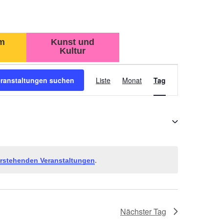
m
Kunst und
Kultur
VERANSTAL
eranstaltungen suchen
Liste
Monat
Tag
ANSICHTEN-
NAVIGATION
.
rstehenden Veranstaltungen
Nächster Tag