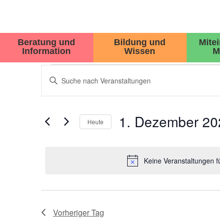
Beratung und
Bildung und
Mite
Information
Wissen
M
VERANSTALTUNGEN
Bitte
Schlüsselwort
SUCHE
eingeben.
Suche
UND
nach
1. Dezember 20
Veranstaltungen
Heute
ANSICHTEN,
Schlüsselwort.
Datum
wählen.
NAVIGATION
Keine Veranstaltungen 
Vorheriger Tag