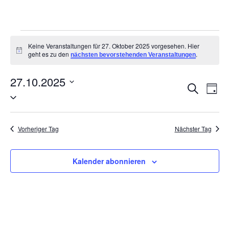
Keine Veranstaltungen für 27. Oktober 2025 vorgesehen. Hier
Hinweis
geht es zu den
.
nächsten bevorstehenden Veranstaltungen
27.10.2025
VER
V
Suche
Tag
Datum
AN
wählen.
SUC
NA
UND
Vorheriger Tag
Nächster Tag
ANSI
Kalender abonnieren
NAVI