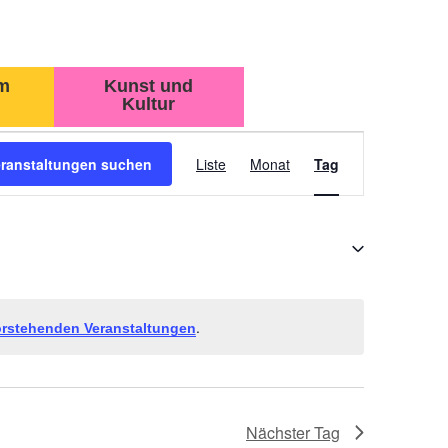
m
Kunst und
Kultur
VERANSTAL
eranstaltungen suchen
Liste
Monat
Tag
ANSICHTEN-
NAVIGATION
.
rstehenden Veranstaltungen
Nächster Tag