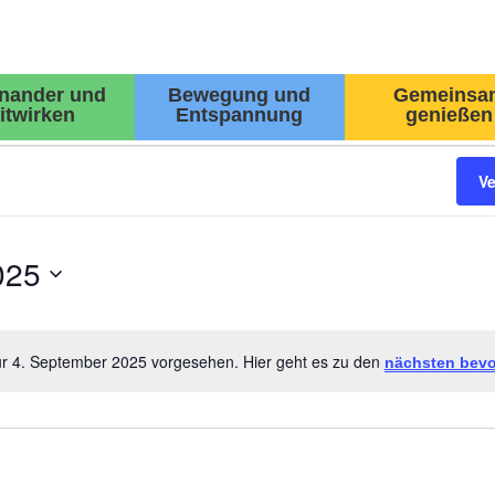
inander und
Bewegung und
Gemeinsa
itwirken
Entspannung
genießen
V
025
ür 4. September 2025 vorgesehen. Hier geht es zu den
nächsten bevo
Hinweis