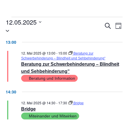
12.05.2025
VER
V
Suche
Tag
Datum
AN
wählen.
SUC
13:00
NA
UND
12. Mai 2025 @ 13:00
-
15:00
Beratung zur
ANSI
Schwerbehinderung – Blindheit und Sehbehinderung“
Beratung zur Schwerbehinderung – Blindheit
NAVI
und Sehbehinderung“
Beratung und Information
14:30
12. Mai 2025 @ 14:30
-
17:30
Bridge
Bridge
Miteinander und Mitwirken