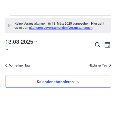
Keine Veranstaltungen für 13. März 2025 vorgesehen. Hier geht
Hinweis
es zu den
.
nächsten bevorstehenden Veranstaltungen
13.03.2025
VER
V
Suche
Tag
Datum
AN
wählen.
SUC
NA
UND
Vorheriger Tag
Nächster Tag
ANSI
Kalender abonnieren
NAVI