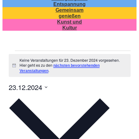
Entspannung
Gemeinsam
genießen
Kunst und
Kultur
Veranstaltungen
Keine Veranstaltungen für 23. Dezember 2024 vorgesehen.
für
Hier geht es zu den
nächsten bevorstehenden
Hinweis
.
Veranstaltungen
23.
Dezember
23.12.2024
2024
Datum
wählen.