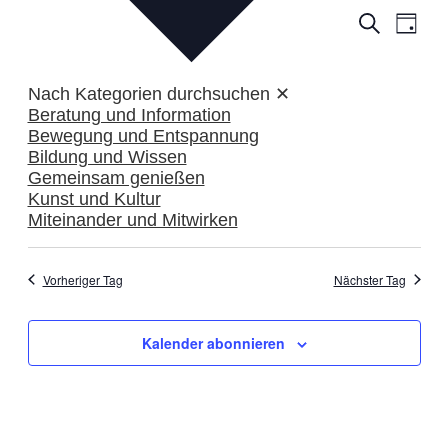
Veranst
Vera
Suche
Tag
Ansi
Suche
Navi
und
Nach Kategorien durchsuchen
✕
Ansicht
Beratung und Information
Bewegung und Entspannung
Navigat
Bildung und Wissen
Gemeinsam genießen
Kunst und Kultur
Miteinander und Mitwirken
Vorheriger Tag
Nächster Tag
Kalender abonnieren