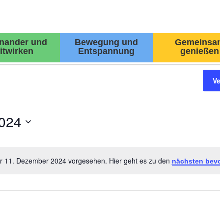
inander und
Bewegung und
Gemeinsa
itwirken
Entspannung
genießen
V
024
ür 11. Dezember 2024 vorgesehen. Hier geht es zu den
nächsten bev
Hinweis