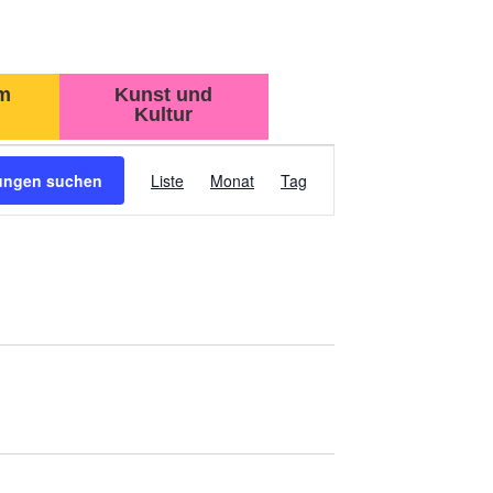
m
Kunst und
Kultur
VERANSTALTUN
tungen suchen
Liste
Monat
Tag
ANSICHTEN-
NAVIGATION