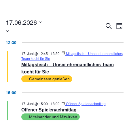
17.06.2026
VER
V
Suche
Tag
Datum
AN
wählen.
SUC
12:30
NA
UND
17. Juni @ 12:45
-
13:30
Mittagstisch – Unser ehrenamtliches
ANSI
Team kocht für Sie
Mittagstisch – Unser ehrenamtliches Team
NAVI
kocht für Sie
Gemeinsam genießen
15:00
17. Juni @ 15:00
-
18:00
Offener Spielenachmittag
Offener Spielenachmittag
Miteinander und Mitwirken