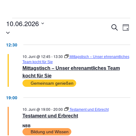
10.06.2026
VER
V
Suche
Tag
Datum
AN
wählen.
SUC
12:30
NA
UND
10. Juni @ 12:45
-
13:30
Mittagstisch – Unser ehrenamtliches
ANSI
Team kocht für Sie
Mittagstisch – Unser ehrenamtliches Team
NAVI
kocht für Sie
Gemeinsam genießen
19:00
10. Juni @ 19:00
-
20:00
Testament und Erbrecht
Testament und Erbrecht
NBB
Bildung und Wissen