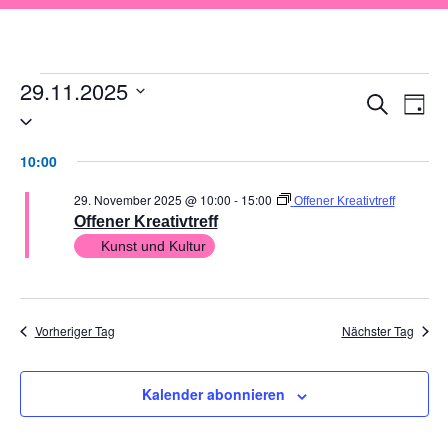
29.11.2025
VER
V
Suche
Tag
Datum
AN
wählen.
SUC
10:00
NA
UND
29. November 2025 @ 10:00
-
15:00
Offener Kreativtreff
ANSI
Offener Kreativtreff
Kunst und Kultur
NAVI
Vorheriger Tag
Nächster Tag
Kalender abonnieren