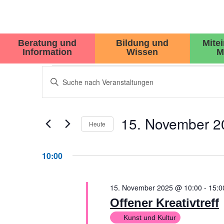
Beratung und
Bildung und
Mite
Information
Wissen
M
VERANSTALTUNGEN
Bitte
Schlüsselwort
SUCHE
eingeben.
Suche
UND
nach
15. November 2
Veranstaltungen
Heute
ANSICHTEN,
Schlüsselwort.
Datum
wählen.
NAVIGATION
10:00
15. November 2025 @ 10:00
-
15:0
Offener Kreativtreff
Kunst und Kultur