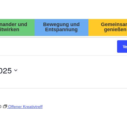
inander und
Bewegung und
Gemeinsa
itwirken
Entspannung
genießen
V
025
0
Offener Kreativtreff