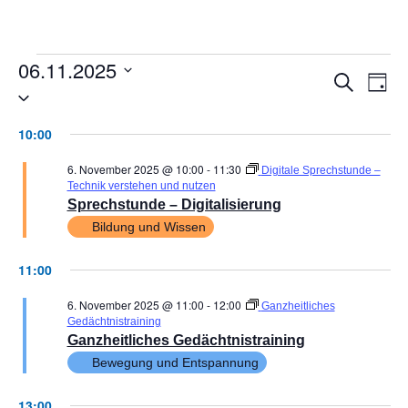
06.11.2025
VER
V
Suche
Tag
Datum
AN
wählen.
SUC
10:00
NA
UND
6. November 2025 @ 10:00
-
11:30
Digitale Sprechstunde –
ANSI
Technik verstehen und nutzen
Sprechstunde – Digitalisierung
NAVI
Bildung und Wissen
11:00
6. November 2025 @ 11:00
-
12:00
Ganzheitliches
Gedächtnistraining
Ganzheitliches Gedächtnistraining
Bewegung und Entspannung
13:00