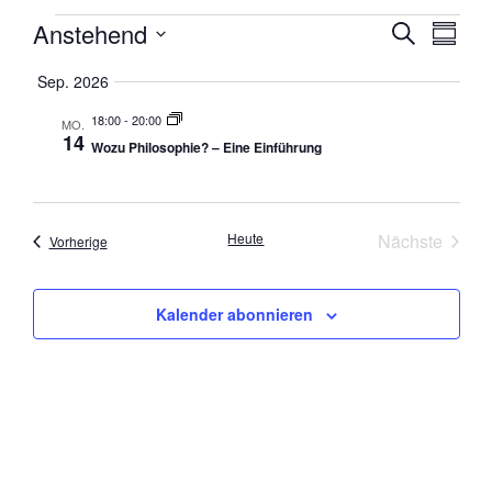
Anstehend
VERA
VE
Suche
Zusamm
Datum
AN
SUCH
auswählen.
Sep. 2026
NA
UND
18:00
-
20:00
MO.
14
Wozu Philosophie? – Eine Einführung
ANSI
NAVI
Veran
Heute
Nächste
Veranstaltungen
Vorherige
Kalender abonnieren