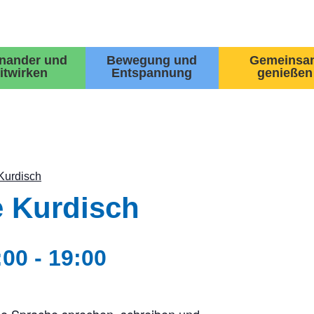
inander und
Bewegung und
Gemeinsa
itwirken
Entspannung
genießen
Kurdisch
 Kurdisch
:00
-
19:00