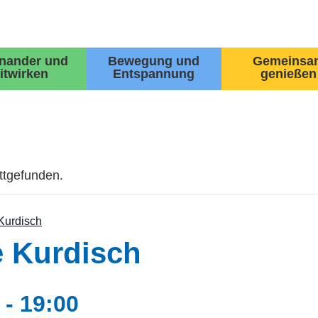
inander und
Bewegung und
Gemeinsa
itwirken
Entspannung
genießen
attgefunden.
Kurdisch
 Kurdisch
-
19:00