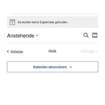
Es wurden keine Ergebnisse gefunden.
Hinweis
Anstehende
VERA
VE
Suche
Zusamm
Datum
AN
SUCH
auswählen.
NA
Veran
Heute
Nächste
Veranstaltungen
Vorherige
UND
ANSI
Kalender abonnieren
NAVI