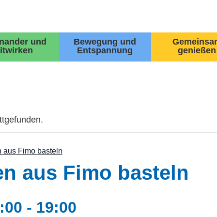
inander und
Bewegung und
Gemeinsa
itwirken
Entspannung
genießen
attgefunden.
 aus Fimo basteln
en aus Fimo basteln
:00
-
19:00