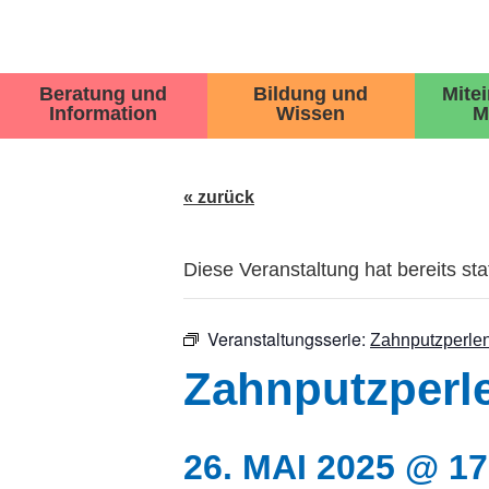
Beratung und
Bildung und
Mite
Information
Wissen
M
« zurück
Diese Veranstaltung hat bereits st
Veranstaltungsserie:
Zahnputzperlen
Zahnputzperl
26. MAI 2025 @ 17