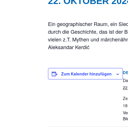
22. OKTOBER 202
Ein geographischer Raum, ein Sied
durch die Geschichte, das ist der
vielen z.T. Mythen und märchenäh
Aleksandar Kerdić
D
Zum Kalender hinzufügen
Da
22
Zei
18
Ve
Bi