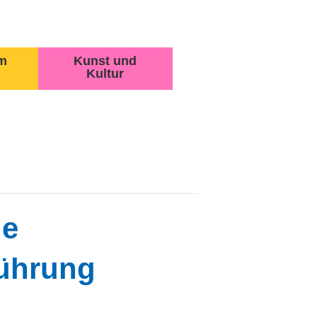
m
Kunst und
Kultur
ne
führung