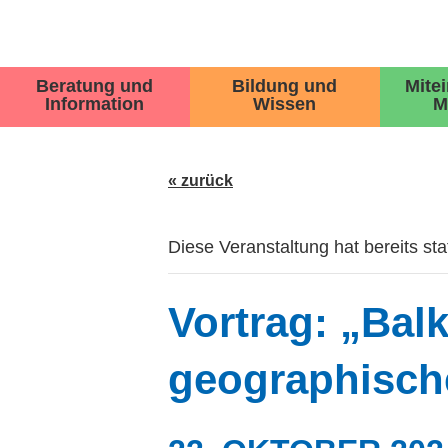
Beratung und
Bildung und
Mite
Information
Wissen
M
« zurück
Diese Veranstaltung hat bereits st
Vortrag: „Bal
geographisch