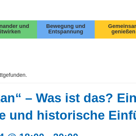
inander und
Bewegung und
Gemeinsa
itwirken
Entspannung
genießen
attgefunden.
kan“ – Was ist das? Ei
e und historische Ein