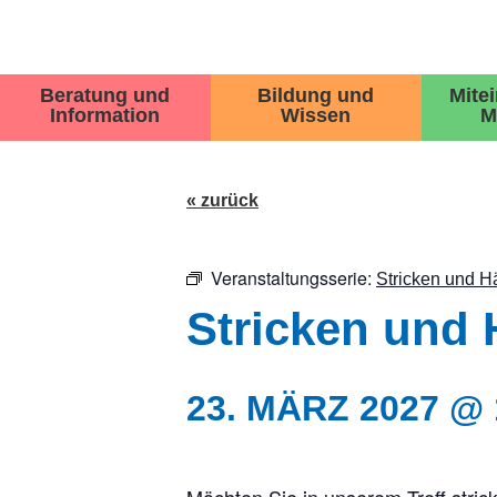
Beratung und
Bildung und
Mite
Information
Wissen
M
« zurück
Veranstaltungsserie:
Stricken und Hä
Stricken und 
23. MÄRZ 2027 @ 