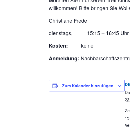
Möchten Sie in unserem Treff stric
willkommen! Bitte bringen Sie Woll
Christiane Frede
dienstags, 15:15 – 16:45 Uhr
keine
Kosten:
Nachbarschaftszent
Anmeldung:
D
Zum Kalender hinzufügen
Da
23
Zei
15
Ve