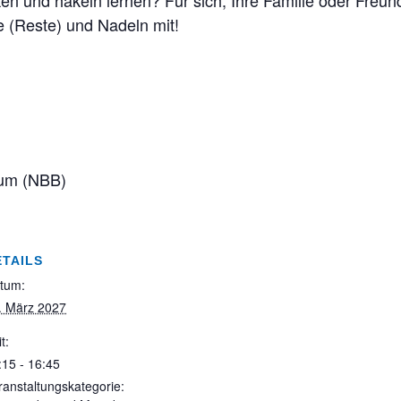
ken und häkeln lernen? Für sich, Ihre Familie oder Fre
e (Reste) und Nadeln mit!
rum (NBB)
ETAILS
tum:
. März 2027
t:
:15 - 16:45
ranstaltungskategorie: