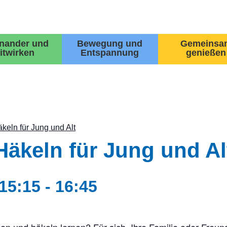
inander und
Bewegung und
Gemeinsa
itwirken
Entspannung
genießen
keln für Jung und Alt
Häkeln für Jung und Al
15:15
-
16:45