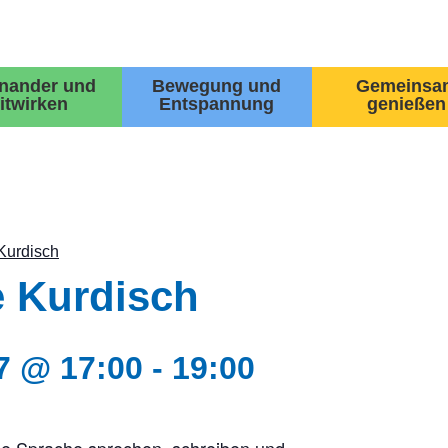
inander und
Bewegung und
Gemeinsa
itwirken
Entspannung
genießen
Kurdisch
 Kurdisch
7 @ 17:00
-
19:00