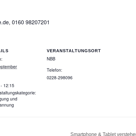
e.de, 0160 98207201
ILS
VERANSTALTUNGSORT
NBB
m:
eptember
Telefon:
0228-298096
 - 12:15
staltungskategorie:
gung und
pannung
Smartphone & Tablet verstehe