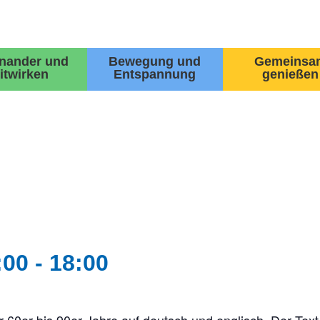
inander und
Bewegung und
Gemeinsa
itwirken
Entspannung
genießen
:00
-
18:00