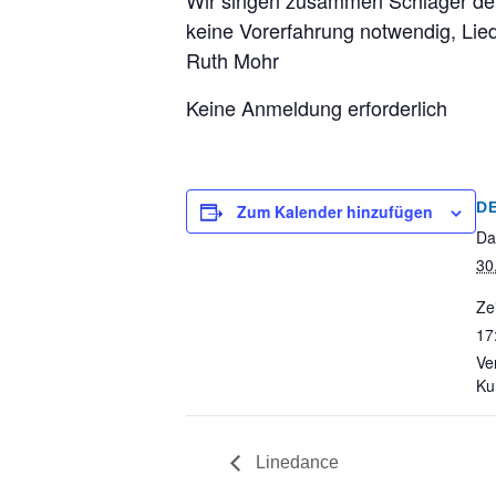
Wir singen zusammen Schlager der 6
keine Vorerfahrung notwendig, Lie
Ruth Mohr
Keine Anmeldung erforderlich
D
Zum Kalender hinzufügen
Da
30
Zei
17
Ve
Ku
Linedance