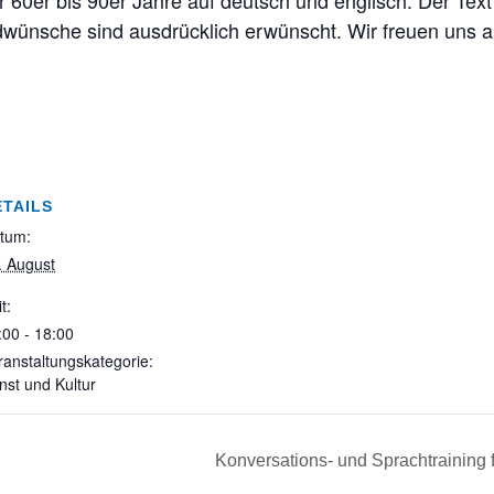
0er bis 90er Jahre auf deutsch und englisch. Der Text l
dwünsche sind ausdrücklich erwünscht. Wir freuen uns a
ETAILS
tum:
. August
t:
:00 - 18:00
ranstaltungskategorie:
nst und Kultur
Konversations- und Sprachtraining