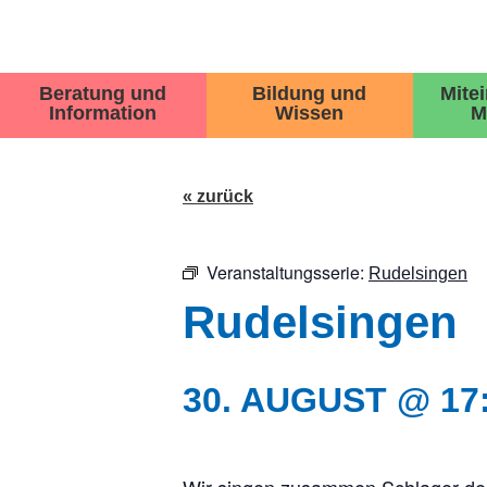
Beratung und
Bildung und
Mite
Information
Wissen
M
« zurück
Veranstaltungsserie:
Rudelsingen
Rudelsingen
30. AUGUST @ 17