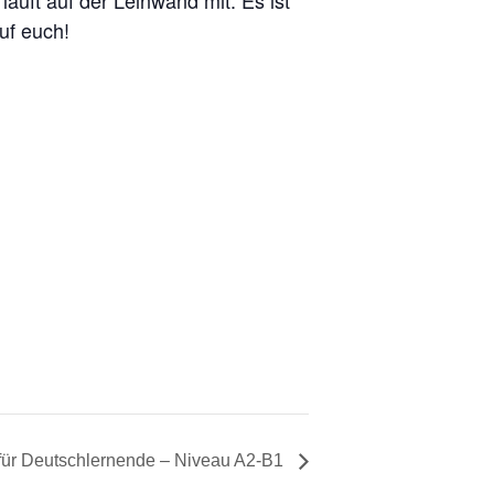
äuft auf der Leinwand mit. Es ist
uf euch!
 für Deutschlernende – Niveau A2-B1