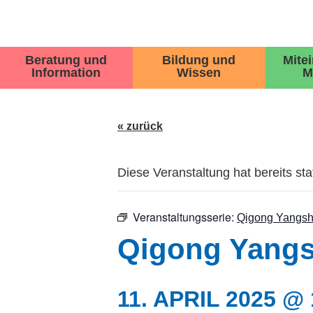
Beratung und
Bildung und
Mite
Information
Wissen
M
« zurück
Diese Veranstaltung hat bereits st
Veranstaltungsserie:
Qigong Yangsh
Qigong Yangs
11. APRIL 2025 @ 