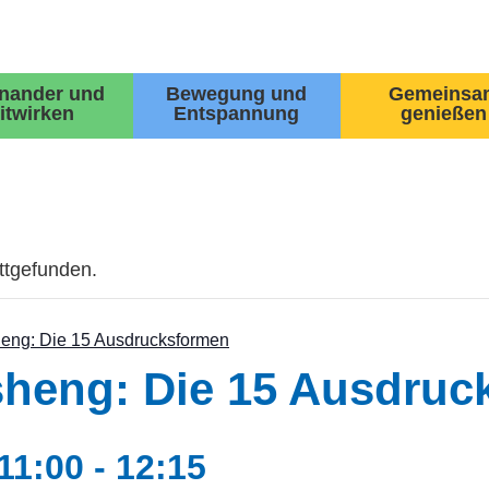
inander und
Bewegung und
Gemeinsa
itwirken
Entspannung
genießen
attgefunden.
eng: Die 15 Ausdrucksformen
heng: Die 15 Ausdruc
11:00
-
12:15