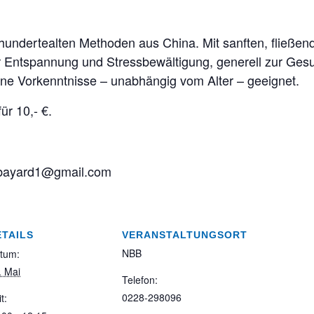
rhundertealten Methoden aus China. Mit sanften, fließ
 Entspannung und Stressbewältigung, generell zur Gesu
hne Vorkenntnisse – unabhängig vom Alter – geeignet.
ür 10,- €.
bayard1@gmail.com
ETAILS
VERANSTALTUNGSORT
NBB
tum:
. Mai
Telefon:
0228-298096
t: