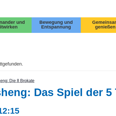
inander und
Bewegung und
Gemeinsa
itwirken
Entspannung
genießen
attgefunden.
eng: Die 8 Brokate
eng: Das Spiel der 5 
12:15