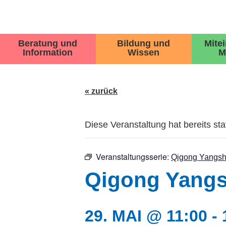
Beratung und
Bildung und
Mite
Information
Wissen
M
« zurück
Diese Veranstaltung hat bereits st
Veranstaltungsserie:
Qigong Yangsh
Qigong Yangsh
29. MAI @ 11:00
-