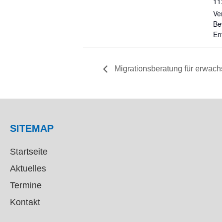
11
Ve
Be
En
Migrationsberatung für erwac
SITEMAP
Startseite
Aktuelles
Termine
Kontakt