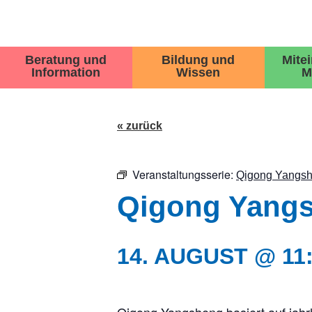
Beratung und
Bildung und
Mite
Information
Wissen
M
« zurück
Veranstaltungsserie:
Qigong Yangsh
Qigong Yangsh
14. AUGUST @ 11