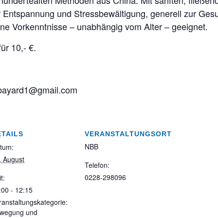
rhundertealten Methoden aus China. Mit sanften, fließ
 Entspannung und Stressbewältigung, generell zur Gesu
hne Vorkenntnisse – unabhängig vom Alter – geeignet.
ür 10,- €.
bayard1@gmail.com
ETAILS
VERANSTALTUNGSORT
NBB
tum:
. August
Telefon:
0228-298096
t:
:00 - 12:15
ranstaltungskategorie:
wegung und