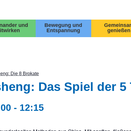
inander und
Bewegung und
Gemeinsa
itwirken
Entspannung
genießen
eng: Die 8 Brokate
eng: Das Spiel der 5 
:00
-
12:15