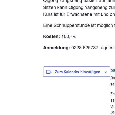
Qigong Yangsheng basiert auf jah
Sitzen kann Qigong Yangsheng zur
Kurs ist für Erwachsene mit und o
Eine Schnupperstunde ist möglich f
100,- €
Kosten:
0228 625737, agnes
Anmeldung:
D
Zum Kalender hinzufügen
Da
14
Zei
11
Ve
Be