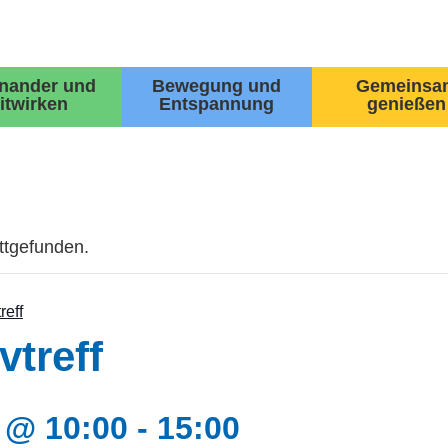
inander und
Bewegung und
Gemeinsa
itwirken
Entspannung
genießen
attgefunden.
reff
vtreff
 @ 10:00
-
15:00