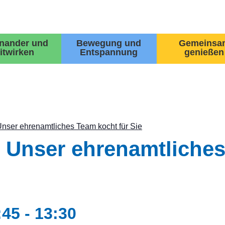
inander und
Bewegung und
Gemeinsa
itwirken
Entspannung
genießen
Unser ehrenamtliches Team kocht für Sie
– Unser ehrenamtliche
:45
-
13:30