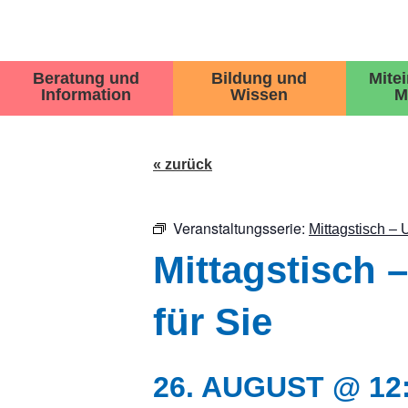
Beratung und
Bildung und
Mite
Information
Wissen
M
« zurück
Veranstaltungsserie:
Mittagstisch – 
Mittagstisch 
für Sie
26. AUGUST @ 12