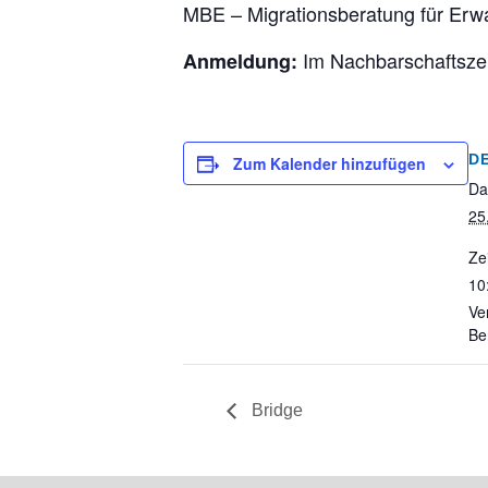
MBE – Migrationsberatung für Er
Im Nachbarschaftsze
Anmeldung:
D
Zum Kalender hinzufügen
Da
25
Zei
10
Ve
Be
Bridge