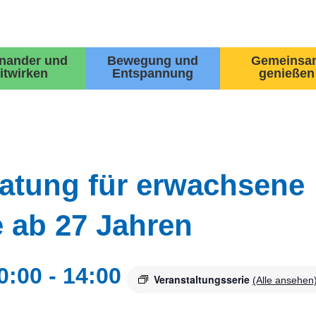
inander und
Bewegung und
Gemeinsa
itwirken
Entspannung
genießen
ratung für erwachsene
 ab 27 Jahren
0:00
-
14:00
Veranstaltungsserie
(Alle ansehen