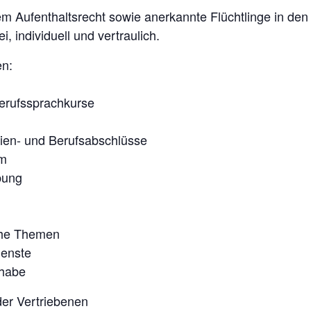
 Aufenthaltsrecht sowie anerkannte Flüchtlinge in den 
i, individuell und vertraulich.
en:
Berufssprachkurse
ien- und Berufsabschlüsse
um
bung
che Themen
ienste
lhabe
er Vertriebenen