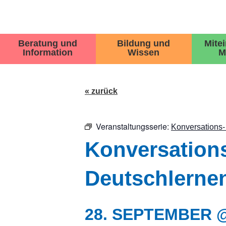
Beratung und
Bildung und
Mite
Information
Wissen
M
« zurück
Veranstaltungsserie:
Konversations-
Konversations
Deutschlerne
28. SEPTEMBER @