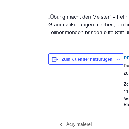
„Übung macht den Meister“ – frei 
Grammatikübungen machen, um bere
Teilnehmenden bringen bitte Stift u
D
Zum Kalender hinzufügen
Da
28
Zei
11
Ve
Bi
Acrylmalerei