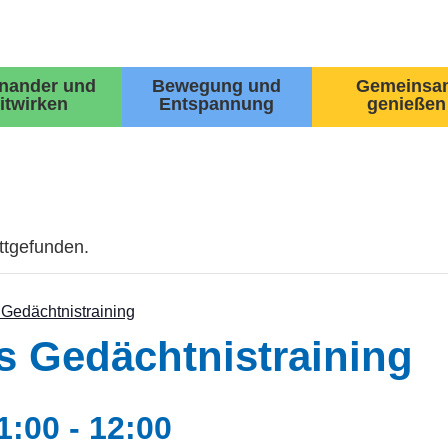
inander und
Bewegung und
Gemeinsa
itwirken
Entspannung
genießen
attgefunden.
 Gedächtnistraining
s Gedächtnistraining
1:00
-
12:00