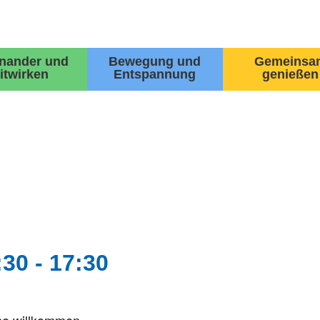
inander und
Bewegung und
Gemeinsa
itwirken
Entspannung
genießen
:30
-
17:30