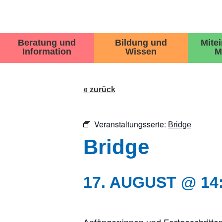
Beratung und
Bildung und
Mite
Information
Wissen
M
« zurück
Veranstaltungsserie:
Bridge
Bridge
17. AUGUST @ 14