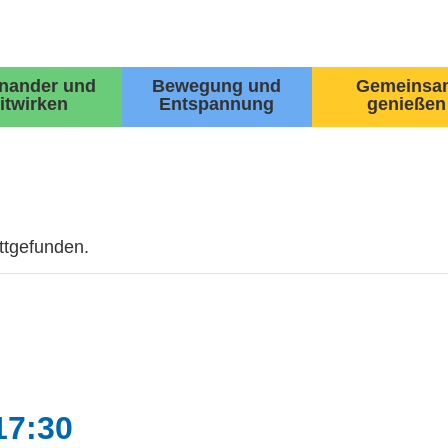
inander und
Bewegung und
Gemeinsa
itwirken
Entspannung
genießen
attgefunden.
17:30