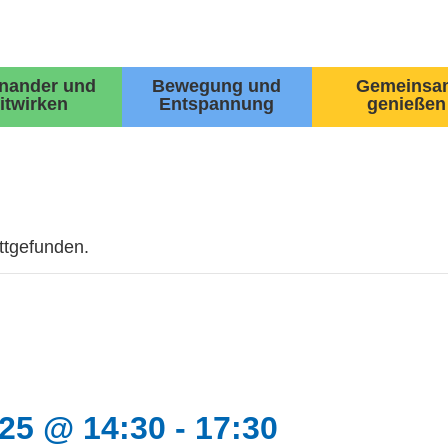
inander und
Bewegung und
Gemeinsa
itwirken
Entspannung
genießen
attgefunden.
25 @ 14:30
-
17:30