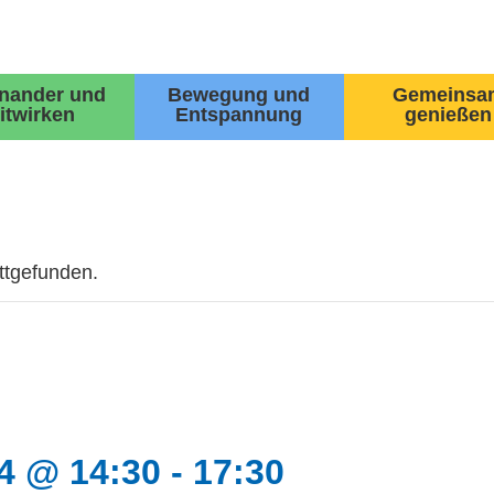
inander und
Bewegung und
Gemeinsa
itwirken
Entspannung
genießen
attgefunden.
4 @ 14:30
-
17:30