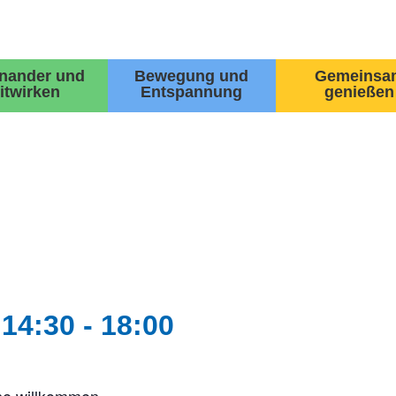
inander und
Bewegung und
Gemeinsa
itwirken
Entspannung
genießen
14:30
-
18:00