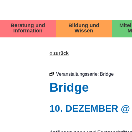
Beratung und
Bildung und
Mite
Information
Wissen
M
« zurück
Veranstaltungsserie:
Bridge
Bridge
10. DEZEMBER @ 