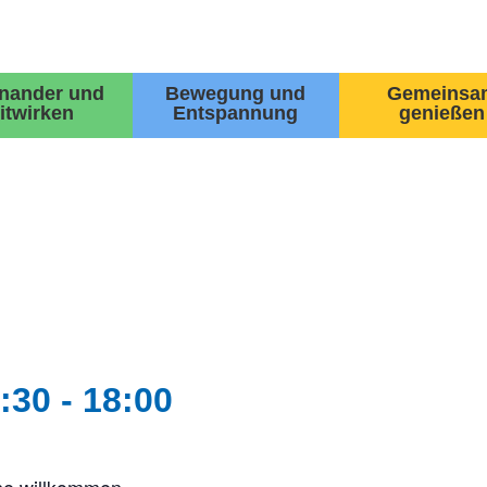
inander und
Bewegung und
Gemeinsa
itwirken
Entspannung
genießen
:30
-
18:00