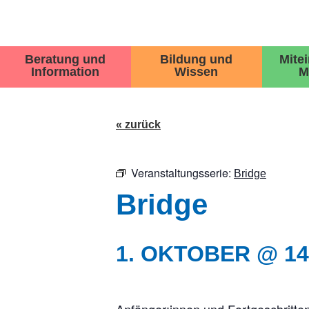
Beratung und
Bildung und
Mite
Information
Wissen
M
« zurück
Veranstaltungsserie:
Bridge
Bridge
1. OKTOBER @ 14