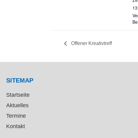
Zei
13
Ve
Be
Offener Kreativtreff
SITEMAP
Startseite
Aktuelles
Termine
Kontakt