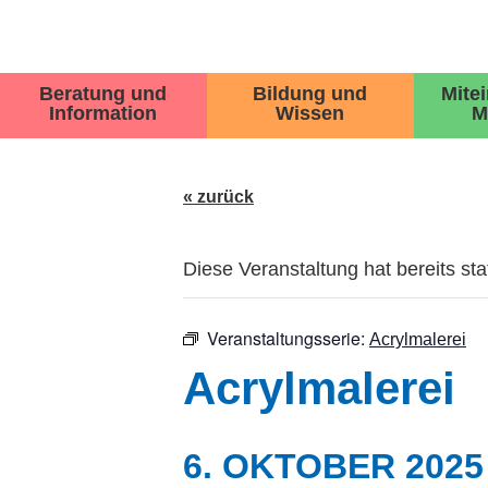
Beratung und
Bildung und
Mite
Information
Wissen
M
« zurück
Diese Veranstaltung hat bereits st
Veranstaltungsserie:
Acrylmalerei
Acrylmalerei
6. OKTOBER 2025