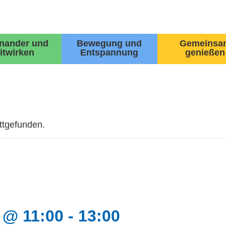
inander und
Bewegung und
Gemeinsa
itwirken
Entspannung
genießen
attgefunden.
 @ 11:00
-
13:00